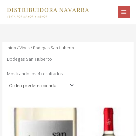
Ir
B
al
u
contenido
s
c
a
r
Inicio
/
Vinos
/ Bodegas San Huberto
p
Bodegas San Huberto
o
Mostrando los 4 resultados
r
: