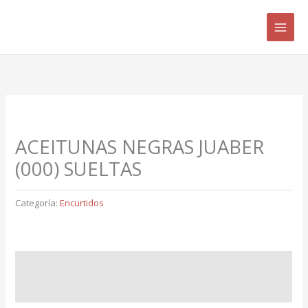
Ir
B
al
u
contenido
s
c
a
r
p
ACEITUNAS NEGRAS JUABER
o
(000) SUELTAS
r
:
Categoría:
Encurtidos
Descripción
Valoraciones (0)