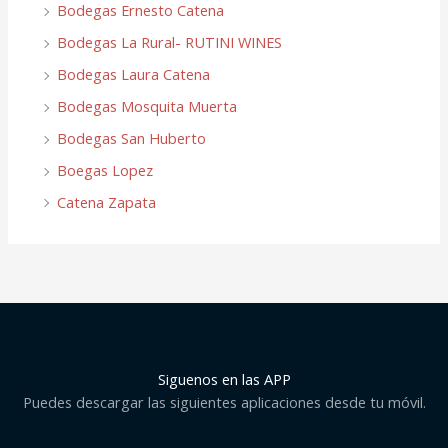
Bodegas Ernesto Catena
Bodegas La Rural- RUTINI WINES
Bodegas Laura Catena
Bodegas Mosquita Muerta
Bodegas San Huberto
Boegas Lopez
Catena Zapata
Siguenos en las APP
Puedes descargar las siguientes aplicaciones desde tu móvil.