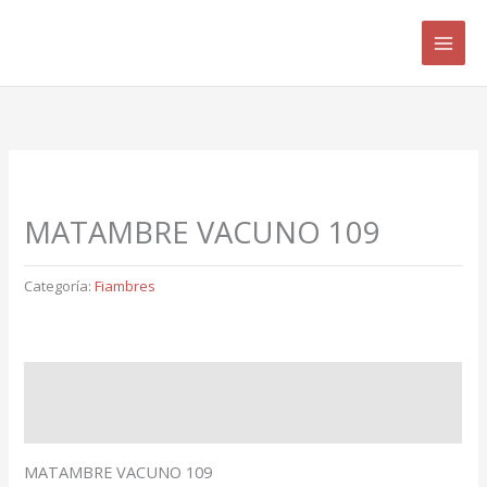
Ir
B
al
u
contenido
s
c
a
r
p
MATAMBRE VACUNO 109
o
r
Categoría:
Fiambres
:
Descripción
Valoraciones (0)
MATAMBRE VACUNO 109