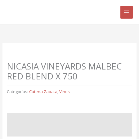
Ir
B
al
u
contenido
s
c
a
r
p
NICASIA VINEYARDS MALBEC
o
RED BLEND X 750
r
:
Categorías:
Catena Zapata
,
Vinos
Descripción
Valoraciones (0)