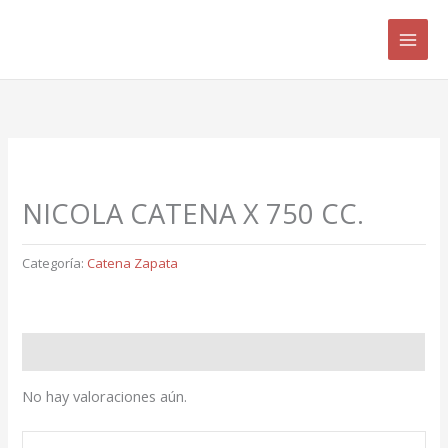
Ir
B
al
u
contenido
s
c
a
r
p
NICOLA CATENA X 750 CC.
o
r
Categoría:
Catena Zapata
:
Valoraciones (0)
No hay valoraciones aún.