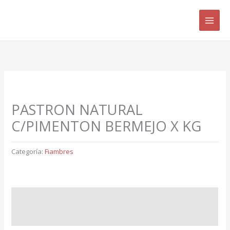
Ir
B
al
u
contenido
s
c
a
r
p
PASTRON NATURAL
o
C/PIMENTON BERMEJO X KG
r
:
Categoría:
Fiambres
Descripción
Valoraciones (0)