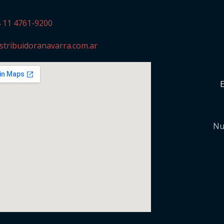
4 11 4761-9200
stribuidoranavarra.com.ar
Nu