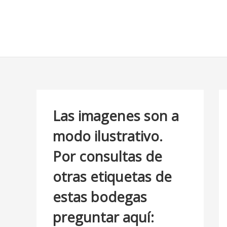
Ir
B
al
u
contenido
s
c
a
r
p
Las imagenes son a
o
modo ilustrativo.
r
Por consultas de
:
otras etiquetas de
estas bodegas
preguntar aquí: