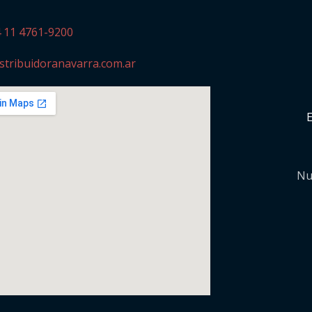
4 11 4761-9200
stribuidoranavarra.com.ar
Nu