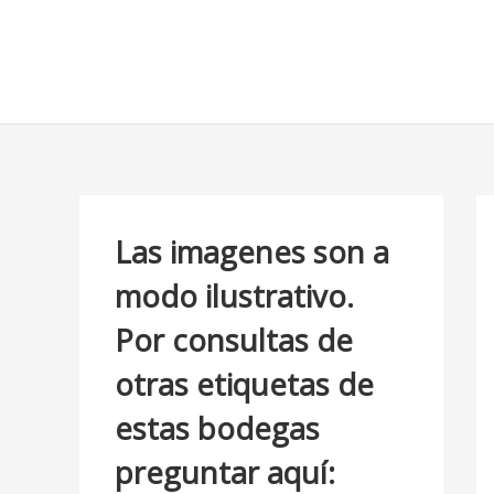
Ir
B
al
u
contenido
s
c
a
r
p
Las imagenes son a
o
modo ilustrativo.
r
Por consultas de
:
otras etiquetas de
estas bodegas
preguntar aquí: