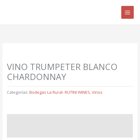
Ir
B
al
u
contenido
s
c
a
r
p
VINO TRUMPETER BLANCO
o
CHARDONNAY
r
:
Categorías:
Bodegas La Rural- RUTINI WINES
,
Vinos
Descripción
Valoraciones (0)