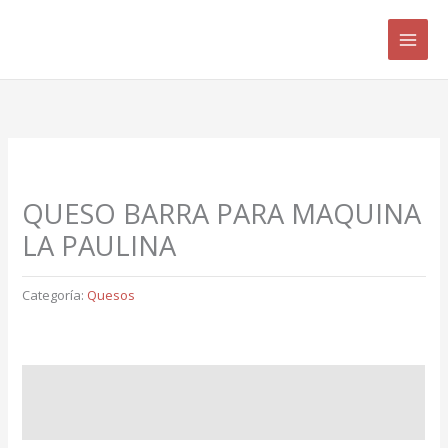
Ir
B
al
u
contenido
s
c
a
r
p
QUESO BARRA PARA MAQUINA
o
LA PAULINA
r
:
Categoría:
Quesos
Descripción
Valoraciones (0)