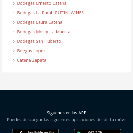
Bodegas Ernesto Catena
Bodegas La Rural- RUTINI WINES
Bodegas Laura Catena
Bodegas Mosquita Muerta
Bodegas San Huberto
Boegas Lopez
Catena Zapata
Siguenos en las APP
Puedes descargar las siguientes aplicaciones desde tu móvil.