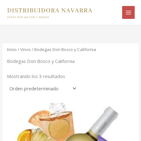
Ir
B
al
u
contenido
s
c
a
r
Inicio
/
Vinos
/ Bodegas Don Bosco y California
p
Bodegas Don Bosco y California
o
Mostrando los 3 resultados
r
: