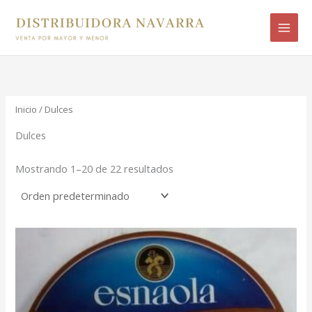
Ir
B
al
u
contenido
s
c
a
r
Inicio
/ Dulces
p
Dulces
o
Mostrando 1–20 de 22 resultados
r
: