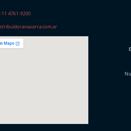
4 11 4761-9200
stribuidoranavarra.com.ar
Nu