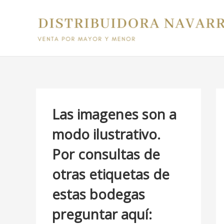
Ir
B
al
u
contenido
s
c
a
r
p
Las imagenes son a
o
modo ilustrativo.
r
Por consultas de
:
otras etiquetas de
estas bodegas
preguntar aquí: