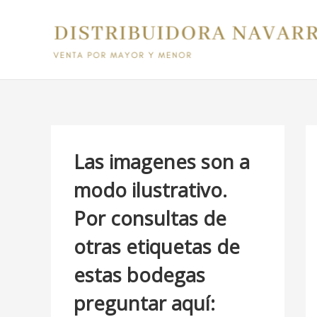
Ir
B
al
u
contenido
s
c
a
r
p
Las imagenes son a
o
modo ilustrativo.
r
Por consultas de
:
otras etiquetas de
estas bodegas
preguntar aquí: