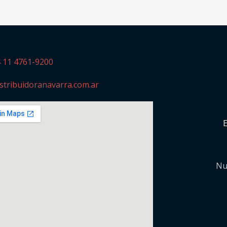
4 11 4761-9200
stribuidoranavarra.com.ar
Nu