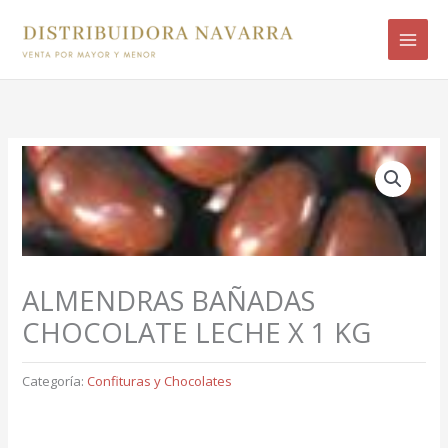
Ir
B
al
u
contenido
s
c
a
r
p
o
r
:
ALMENDRAS BAÑADAS
CHOCOLATE LECHE X 1 KG
Categoría:
Confituras y Chocolates