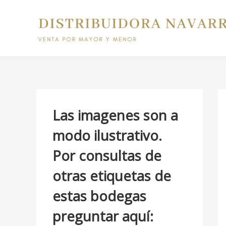
Ir
B
al
u
contenido
s
c
a
r
p
Las imagenes son a
o
modo ilustrativo.
r
Por consultas de
:
otras etiquetas de
estas bodegas
preguntar aquí: