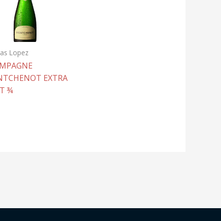
as Lopez
MPAGNE
TCHENOT EXTRA
T ¾