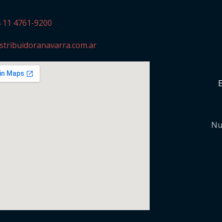
4 11 4761-9200
stribuidoranavarra.com.ar
Nu