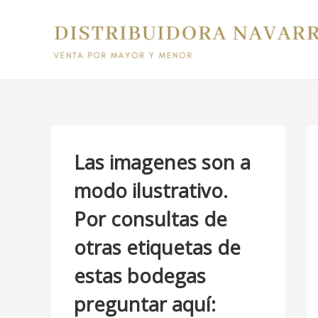
Ir
B
al
u
contenido
s
c
a
r
p
Las imagenes son a
o
modo ilustrativo.
r
Por consultas de
:
otras etiquetas de
estas bodegas
preguntar aquí: