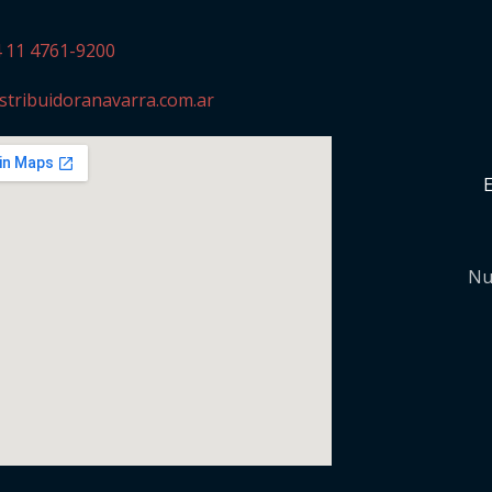
4 11 4761-9200
stribuidoranavarra.com.ar
Nu