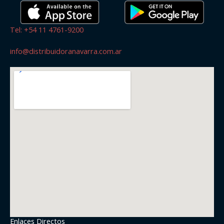
Tel: +54 11 4761-9200
info@distribuidoranavarra.com.ar
Enlaces Directos