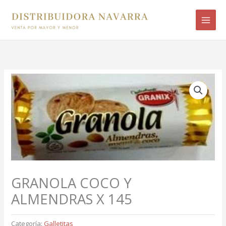
Ir
B
al
u
contenido
s
c
a
r
p
o
r
:
GRANOLA COCO Y
ALMENDRAS X 145
Categoría:
Galletitas