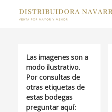
Ir
B
al
u
contenido
s
c
a
r
p
Las imagenes son a
o
modo ilustrativo.
r
Por consultas de
:
otras etiquetas de
estas bodegas
preguntar aquí: