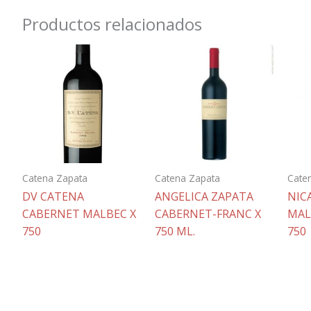
Productos relacionados
Catena Zapata
Catena Zapata
Cate
DV CATENA
ANGELICA ZAPATA
NIC
CABERNET MALBEC X
CABERNET-FRANC X
MAL
750
750 ML.
750