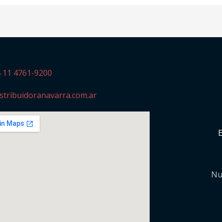
4 11 4761-9200
stribuidoranavarra.com.ar
Nu