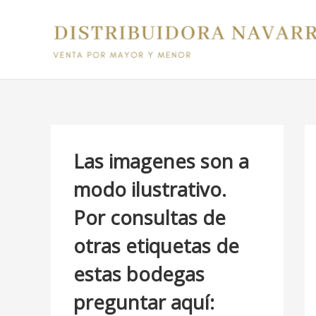
Ir
B
al
u
contenido
s
c
a
r
p
Las imagenes son a
o
modo ilustrativo.
r
Por consultas de
:
otras etiquetas de
estas bodegas
preguntar aquí: