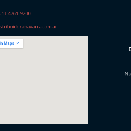
4 11 4761-9200
stribuidoranavarra.com.ar
Nu