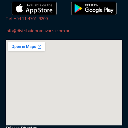
Tel: +54 11 4761-9200
info@distribuidoranavarra.com.ar
Enlaces Directos