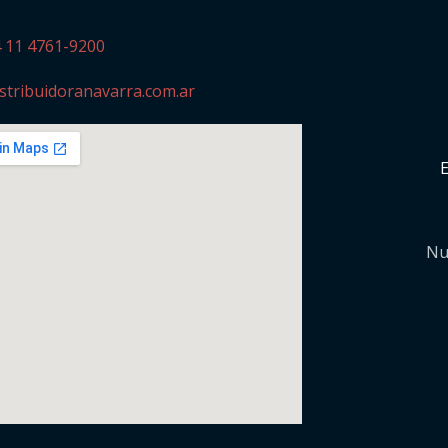
4 11 4761-9200
stribuidoranavarra.com.ar
Nu