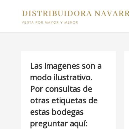
Ir
B
al
u
contenido
s
c
a
r
p
Las imagenes son a
o
modo ilustrativo.
r
Por consultas de
:
otras etiquetas de
estas bodegas
preguntar aquí: