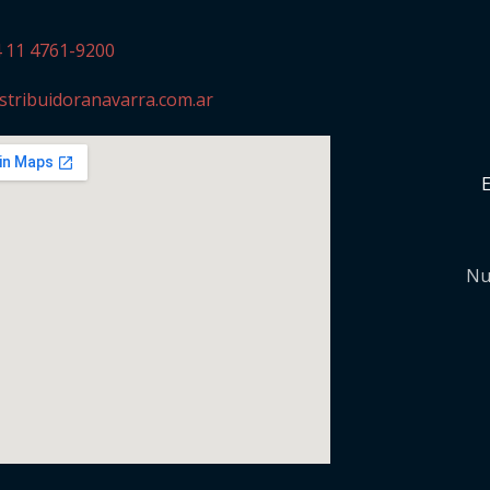
4 11 4761-9200
stribuidoranavarra.com.ar
Nu