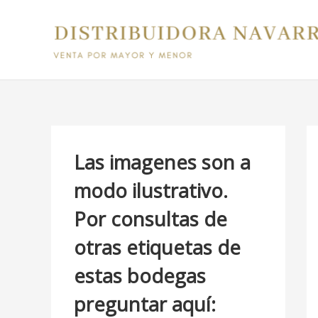
Ir
B
al
u
contenido
s
c
a
r
p
Las imagenes son a
o
modo ilustrativo.
r
Por consultas de
:
otras etiquetas de
estas bodegas
preguntar aquí: