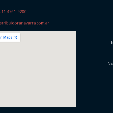
4 11 4761-9200
stribuidoranavarra.com.ar
Nu