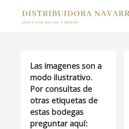
Ir
B
al
u
contenido
s
c
a
r
p
Las imagenes son a
o
modo ilustrativo.
r
Por consultas de
:
otras etiquetas de
estas bodegas
preguntar aquí: