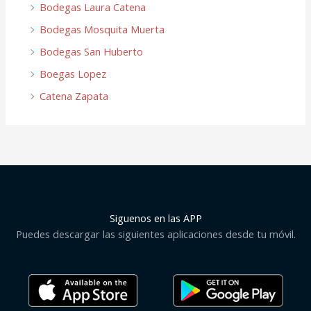
Bodegas Laura Catena
Bodegas Mosquita Muerta
Bodegas San Huberto
Boegas Lopez
Catena Zapata
Siguenos en las APP
Puedes descargar las siguientes aplicaciones desde tu móvil.