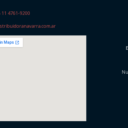
4 11 4761-9200
stribuidoranavarra.com.ar
Nu