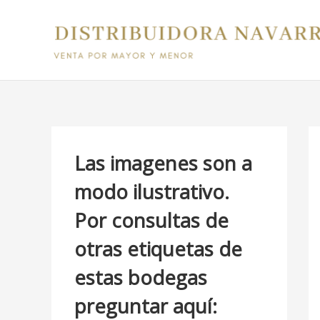
Ir
B
al
u
contenido
s
c
a
r
p
Las imagenes son a
o
modo ilustrativo.
r
Por consultas de
:
otras etiquetas de
estas bodegas
preguntar aquí: