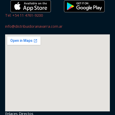
Tel: +54 11 4761-9200
info@distribuidoranavarra.com.ar
Enlaces Directos