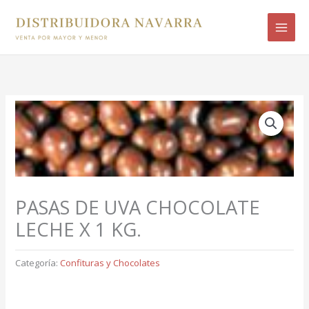
Ir
B
al
u
contenido
s
c
a
r
p
o
r
:
PASAS DE UVA CHOCOLATE
LECHE X 1 KG.
Categoría:
Confituras y Chocolates